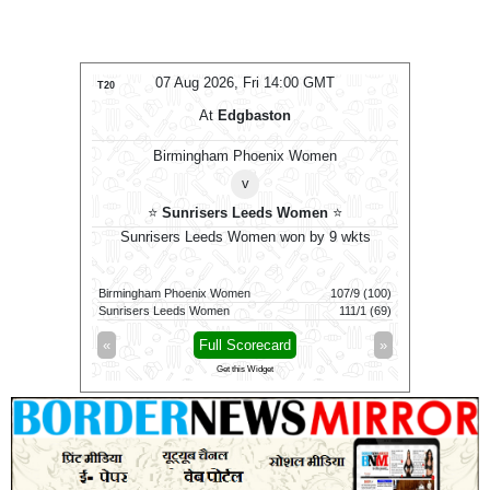
T
07 Aug 2026, Fri 14:00 GMT
T20
ODI
At
Edgbaston
Birmingham Phoenix Women
v
⭐
Sunrisers Leeds Women
⭐
RK
⭐
⭐
Le
Sunrisers Leeds Women won by 9 wkts
wkts
L
170/7 (20)
Birmingham Phoenix Women
107/9 (100)
Warwickshi
172/4 (17.4)
Sunrisers Leeds Women
111/1 (69)
Leicestersh
»
«
Full Scorecard
»
«
Get this Widget