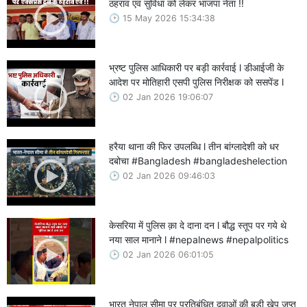
ठहराव एवं सुविधा को लेकर भाजपा नेता !!
15 May 2026 15:34:38
भ्रष्ट पुलिस आधिकारी पर बड़ी कार्रवाई l डीआईजी के
आदेश पर मोतिहारी एसपी पुलिस निरीक्षक को ससपेंड l
02 Jan 2026 19:06:07
हरैया थाना की फिर उपलब्धि l तीन बांग्लादेशी को धर
दबोचा #Bangladesh #bangladeshelection
02 Jan 2026 09:46:03
केसरिया में पुलिस क़ा दे दाना दन l बौद्ध स्तूप पर गये थे
नया साल मानाने l #nepalnews #nepalpolitics
02 Jan 2026 06:01:05
भारत नेपाल सीमा पर प्रतिबंधित दवाओं की बड़ी खेप जप्त