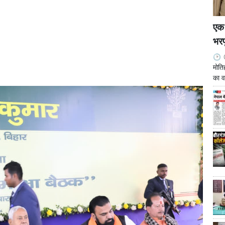
एक 
भरप
मोति
का व