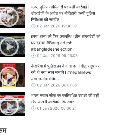
भ्रष्ट पुलिस आधिकारी पर बड़ी कार्रवाई l
डीआईजी के आदेश पर मोतिहारी एसपी पुलिस
निरीक्षक को ससपेंड l
02 Jan 2026 19:06:07
हरैया थाना की फिर उपलब्धि l तीन बांग्लादेशी को
धर दबोचा #Bangladesh
#bangladeshelection
02 Jan 2026 09:46:03
केसरिया में पुलिस क़ा दे दाना दन l बौद्ध स्तूप पर
गये थे नया साल मानाने l #nepalnews
#nepalpolitics
02 Jan 2026 06:01:05
भारत नेपाल सीमा पर प्रतिबंधित दवाओं की बड़ी
खेप जप्त ll कारोबारी गिरफ्तार
01 Jan 2026 06:00:21
सम