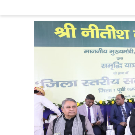
07 Aug 2026, Fri 14:00 GMT
07 Aug 2026,
T20
T20
At
R.Premadasa Stadium
At
NPR Col
Colombo Kaps
v
⭐
Galle Gallants
⭐
DD
Galle Gallants won by 6 wkts
Nellai Royal Ki
Colombo Kaps
176/10 (18.5)
Dindigul Dragons
Galle Gallants
177/4 (18.4)
Nellai Royal Kings
«
Full Scorecard
»
«
Full S
Get this Widget
Get th