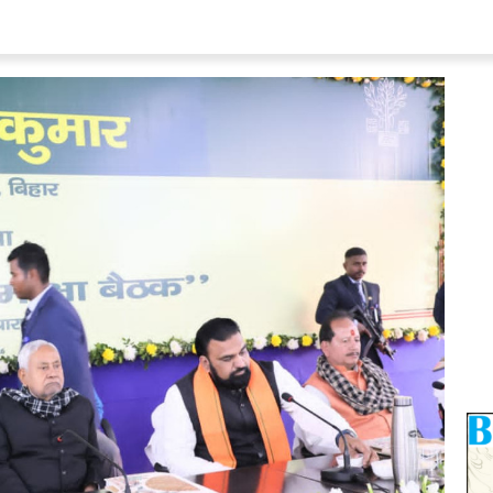
 Fri 14:00 GMT
07 Aug 2026, Fri 14:00 GMT
T20
lege Ground
At
Edgbaston
Birmingham Phoenix Women
v
v
⭐
Sunrisers Leeds Women
⭐
⭐
NRK
⭐
Sunrisers Leeds Women won by 9 wkts
ngs won by 6 wkts
170/7 (20)
Birmingham Phoenix Women
107/9 (100)
172/4 (17.4)
Sunrisers Leeds Women
111/1 (69)
corecard
»
«
Full Scorecard
»
is Widget
Get this Widget