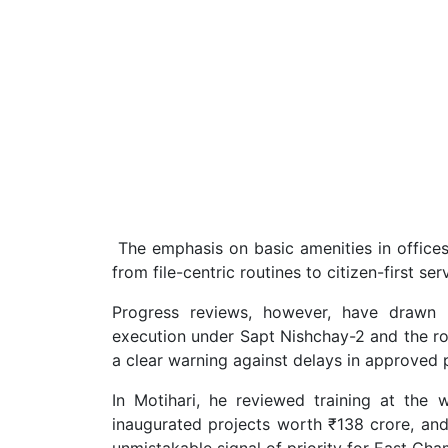
The emphasis on basic amenities in offices,
from file-centric routines to citizen-first ser
Progress reviews, however, have drawn mi
execution under Sapt Nishchay-2 and the rol
a clear warning against delays in approved 
In Motihari, he reviewed training at the
inaugurated projects worth ₹138 crore, an
unmistakable signal of priority for East Ch