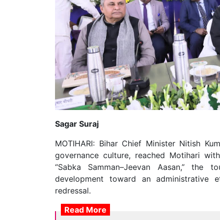
Sagar Suraj
MOTIHARI: Bihar Chief Minister Nitish Kuma
governance culture, reached Motihari wi
“Sabka Samman–Jeevan Aasan,” the to
development toward an administrative e
redressal.
Read More