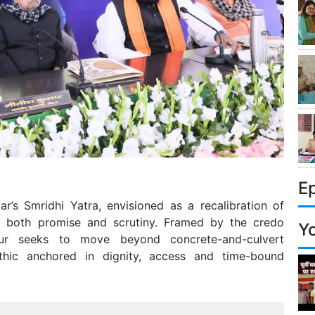
E
r’s Smridhi Yatra, envisioned as a recalibration of
th both promise and scrutiny. Framed by the credo
Y
ur seeks to move beyond concrete-and-culvert
thic anchored in dignity, access and time-bound