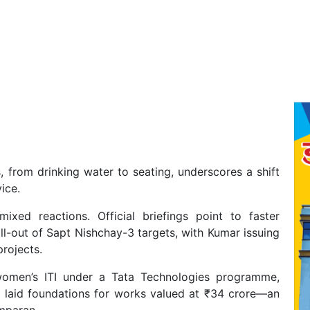
 from drinking water to seating, underscores a shift
vice.
xed reactions. Official briefings point to faster
l-out of Sapt Nishchay-3 targets, with Kumar issuing
projects.
 women’s ITI under a Tata Technologies programme,
d laid foundations for works valued at ₹34 crore—an
amparan.