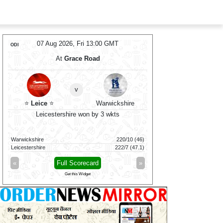
07 Aug 2026, Fri 13:00 GMT
07 Aug 2026
ODI
ODI
At
Grace Road
At
Coun
v
⭐
Leice
⭐
Warwickshire
Sussex
Leicestershire won by 3 wkts
Worcestershi
Warwickshire
220/10 (46)
Sussex
Leicestershire
222/7 (47.1)
Worcestershire
«
Full Scorecard
»
«
Full 
Get this Widget
Get t