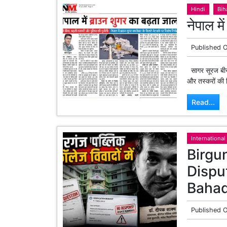
Hindi
Bih
नेपाल म
Published 
सागर सूरज बीरग
और तस्करों की गि
Read...
International
Birgun
Dispu
Bahad
Published 
Sagar Suraj