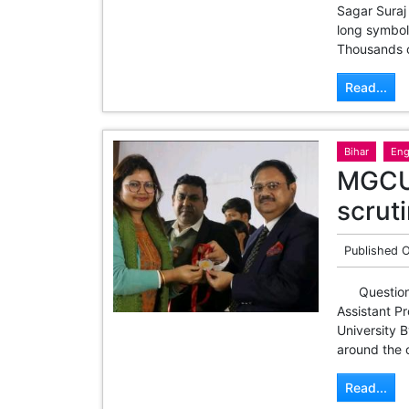
long symboli
Thousands o
Read...
Bihar
Eng
MGCU 
scruti
Published 
Questions 
Assistant P
University 
around the o
Read...