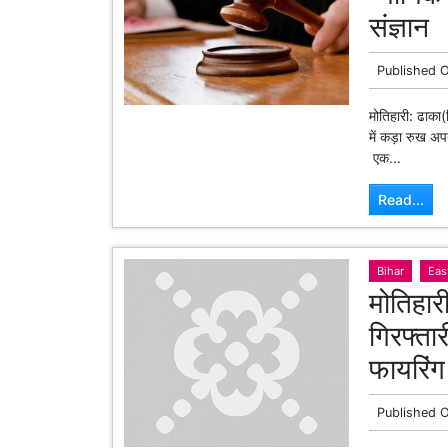
संज्ञान
Published 
मोतिहारी: ढाका
में कड़ा रुख अ
एक...
Read...
Bihar
Eas
मोतिहार
गिरफ्तार
फायरिंग
Published 
गुरुवार के ढेर