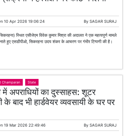
On
10 Apr 2026 19:06:24
By
SAGAR SURAJ
(सिकरहना) स्थित एसीजेएम विवेक कुमार मिश्रा की अदालत ने एक महत्वपूर्ण मामले
पनाते हुए एसडीपीओ, सिकरहना उदय शंकर के आचरण पर गंभीर टिप्पणी की है।
t Champaran
State
ी में अपराधियों का दुस्साहस: शूटर
ी के बाद भी हार्डवेयर व्यवसायी के घर पर
On
19 Mar 2026 22:49:46
By
SAGAR SURAJ
 रात अँधेरे मे हमलावर कुछ बाइक पर सवार हो कर आये और जम कर फायरिंग की।