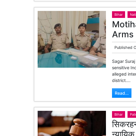
Bihar
Nat
Motih
Arms
Published 
Sagar Suraj
sensitive I
alleged int
district....
Read...
Bihar
Pat
सिकरहन
न्यायिक 