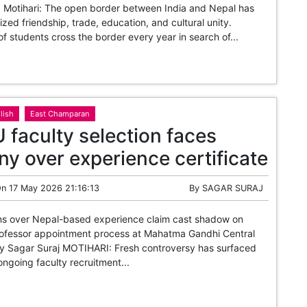
zed friendship, trade, education, and cultural unity.
f students cross the border every year in search of...
lish
East Champaran
faculty selection faces
ny over experience certificate
On
17 May 2026 21:16:13
By
SAGAR SURAJ
over Nepal-based experience claim cast shadow on
rofessor appointment process at Mahatma Gandhi Central
By Sagar Suraj MOTIHARI: Fresh controversy has surfaced
ngoing faculty recruitment...