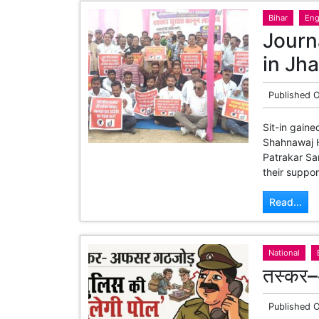
Bihar
Eng
Journ
in Jh
Published 
Sit-in gaine
Shahnawaj H
Patrakar Sa
their suppor
Read...
National
तस्कर–
Published 