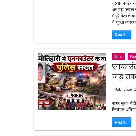
अब बड़ा सवाल य
में पूरे नेटवर्
ने सुरक्षा व्यवस
Read...
Bihar
Pat
एनकाउंट
जड़ तक 
Published 
सागर सूरज मोति
निर्णायक अभियान 
Read...