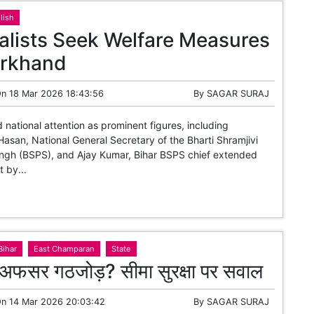
lish
alists Seek Welfare Measures
arkhand
On
18 Mar 2026 18:43:56
By
SAGAR SURAJ
d national attention as prominent figures, including
asan, National General Secretary of the Bharti Shramjivi
ngh (BSPS), and Ajay Kumar, Bihar BSPS chief extended
t by...
Bihar
East Champaran
State
अफसर गठजोड़? सीमा सुरक्षा पर सवाल
On
14 Mar 2026 20:03:42
By
SAGAR SURAJ