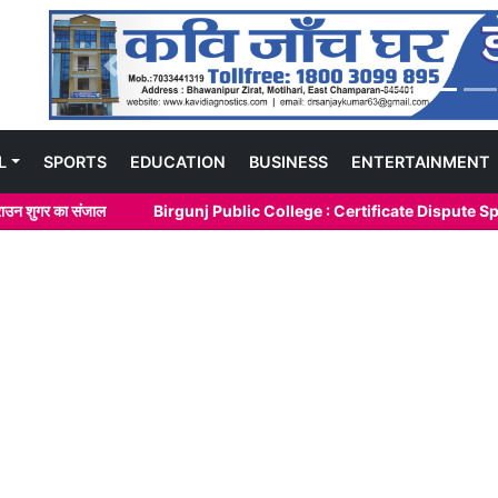
Previous
L
SPORTS
EDUCATION
BUSINESS
ENTERTAINMENT
का संजाल
Birgunj Public College : Certificate Dispute Sparks D