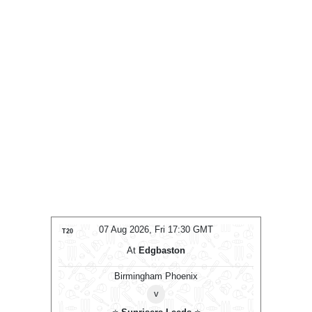
07 Aug 2026, Fri 17:30 GMT
07 
T20
T20
At
Edgbaston
At
s
⭐
Birmingham Phoenix
v