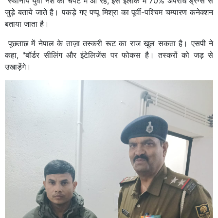
स्थानीय युवा नशे की चपेट में आ रहे, इस ईलाके में 70% अपराध ड्रग्स से
जुड़े बताये जाते है। पकड़े गए पप्पू मिश्रा का पूर्वी-पश्चिम चम्पारण कनेक्शन
बताया जाता है।
पूछताछ में नेपाल के ताज़ा तस्करी रूट का राज खुल सकता है। एसपी ने
कहा, "बॉर्डर सीलिंग और इंटेलिजेंस पर फोकस है। तस्करों को जड़ से
उखाड़ेंगे।