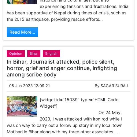
experiencing tensions and frustrations. India
has been supportive of Nepal during times of crisis, such as
the 2015 earthquake, providing rescue efforts...
Read More...
Opinion
Bihar
English
In Bihar, Journalist attacked, police silent,
horror, grief and anger continue, infighting
among scribe body
05 Jun 2023 12:09:21
By
SAGAR SURAJ
[widget id="15039" type="HTML Code
Widget"]
On 24 May,
2023, I was attacked with iron rod while I
was on way to carry out a follow up story in my local town
Motihari in Bihar along with my three other associates....