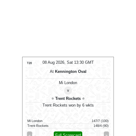
08 Aug 2026, Sat 13:30 GMT
08 Aug 2026, Sat
0
T20
At
Kennington Oval
At
Kenningto
Mi London
Mi London 
v
v
⭐
Trent Rockets
⭐
⭐
Trent Rocket
Trent Rockets won by 6 wkts
Trent Rockets Women 
i London
147/7 (100)
Mi London Women
ent Rockets
148/4 (90)
Trent Rockets Women
Full Scorecard
»
«
Full Scorec