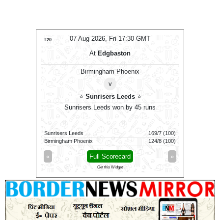
T
07 Aug 2026, Fri 17:30 GMT
T20
T20
At
Edgbaston
ons
⭐
Birmingham Phoenix
v
⭐
Sunrisers Leeds
⭐
by 2 wkts
Sunrisers Leeds won by 45 runs
G
167/7 (20)
Sunrisers Leeds
169/7 (100)
Colombo K
168/8 (20)
Birmingham Phoenix
124/8 (100)
Galle Galla
»
«
Full Scorecard
»
«
Get this Widget