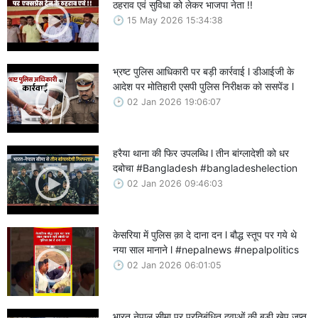
ठहराव एवं सुविधा को लेकर भाजपा नेता !!
15 May 2026 15:34:38
भ्रष्ट पुलिस आधिकारी पर बड़ी कार्रवाई l डीआईजी के
आदेश पर मोतिहारी एसपी पुलिस निरीक्षक को ससपेंड l
02 Jan 2026 19:06:07
हरैया थाना की फिर उपलब्धि l तीन बांग्लादेशी को धर
दबोचा #Bangladesh #bangladeshelection
02 Jan 2026 09:46:03
केसरिया में पुलिस क़ा दे दाना दन l बौद्ध स्तूप पर गये थे
नया साल मानाने l #nepalnews #nepalpolitics
02 Jan 2026 06:01:05
भारत नेपाल सीमा पर प्रतिबंधित दवाओं की बड़ी खेप जप्त