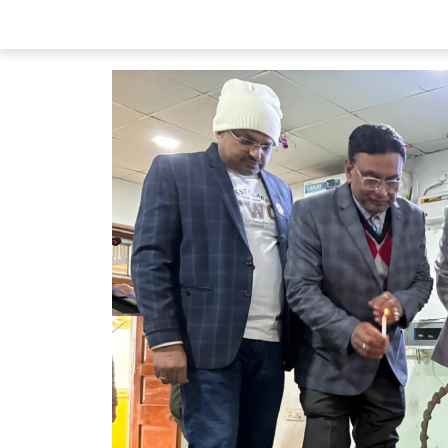
08 Aug 2026, Sat 14:00 GMT
08 Aug 2026,
T20
LIVE
T20
At
NPR College Ground
At
The 
SKM Salem Spartans
Manchester Su
v
Trichy Grand Cholas
Southern 
SKM Salem Spartans opt to bat
Manchester Super Gi
Skm Salem Spartans
34/0 (3.2)
Manchester Super Giant
«
Full Scorecard
»
«
Full S
Get this Widget
Get th