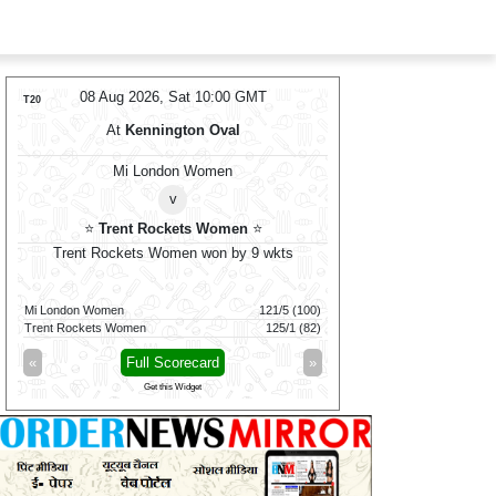
08 Aug 2026, Sat 10:00 GMT
08 Aug 2026
T20
T20
At
Kennington Oval
At
NPR Co
Mi London Women
⭐
Madura
v
⭐
Trent Rockets Women
⭐
Vida K
Trent Rockets Women won by 9 wkts
Madurai Panth
Mi London Women
121/5 (100)
Vida Kovai Kings
Trent Rockets Women
125/1 (82)
Madurai Panthers
«
Full Scorecard
»
«
Full 
Get this Widget
Get t