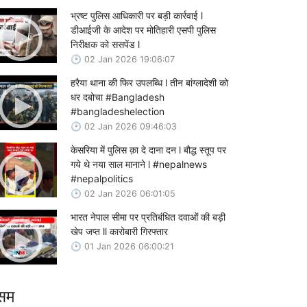
भ्रष्ट पुलिस आधिकारी पर बड़ी कार्रवाई l
डीआईजी के आदेश पर मोतिहारी एसपी पुलिस
निरीक्षक को ससपेंड l
02 Jan 2026 19:06:07
हरैया थाना की फिर उपलब्धि l तीन बांग्लादेशी को
धर दबोचा #Bangladesh
#bangladeshelection
02 Jan 2026 09:46:03
केसरिया में पुलिस क़ा दे दाना दन l बौद्ध स्तूप पर
गये थे नया साल मानाने l #nepalnews
#nepalpolitics
02 Jan 2026 06:01:05
भारत नेपाल सीमा पर प्रतिबंधित दवाओं की बड़ी
खेप जप्त ll कारोबारी गिरफ्तार
01 Jan 2026 06:00:21
सम