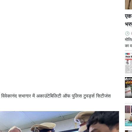
एक 
भरप
मोति
का व
मी विवेकानंद सभागार में अकाउंटेबिलिटी ऑफ पुलिस टुवर्ड्स सिटीजंस