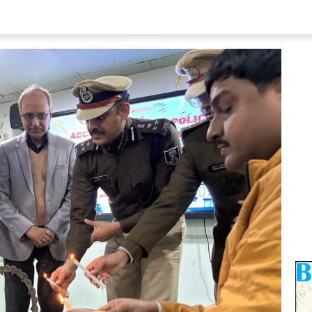
 Sat 13:30 GMT
08 Aug 2026, Sat 13:30 GMT
LIVE
T20
LIVE
Rose Bowl
At
Kennington Oval
per Giants Women
Mi London
v
v
Brave Women
Trent Rockets
ants Women opt to bat
Trent Rockets opt to bowl
s Women
137/4 (99)
Mi London
144/5 (95)
corecard
»
«
Full Scorecard
»
is Widget
Get this Widget