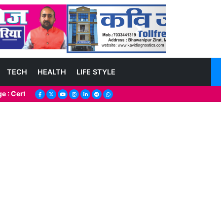
Next
TECH
HEALTH
LIFE STYLE
cate Dispute Sparks Debate, Deepak Bahadur Shakya underfire