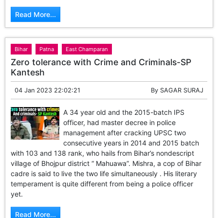
Read More...
Bihar
Patna
East Champaran
Zero tolerance with Crime and Criminals-SP
Kantesh
04 Jan 2023 22:02:21
By
SAGAR SURAJ
A 34 year old and the 2015-batch IPS
officer, had master decree in police
management after cracking UPSC two
consecutive years in 2014 and 2015 batch
with 103 and 138 rank, who hails from Bihar’s nondescript
village of Bhojpur district “ Mahuawa”. Mishra, a cop of Bihar
cadre is said to live the two life simultaneously . His literary
temperament is quite different from being a police officer
yet.
Read More...