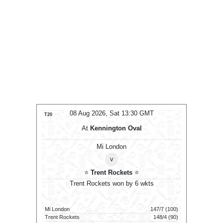
2026, Sat 13:30 GMT
08 Aug 2026, Sat 10:00 GMT
T20
ennington Oval
At
Kennington Oval
Mi London
Mi London Women
v
v
rent Rockets
⭐
⭐
Trent Rockets Women
⭐
ockets won by 6 wkts
Trent Rockets Women won by 9 wkts
147/7 (100)
Mi London Women
121/5 
148/4 (90)
Trent Rockets Women
125/1