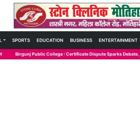
Previous
L
SPORTS
EDUCATION
BUSINESS
ENTERTAINMENT
Birgunj Public College : Certificate Dispute Sparks Debate, Deep