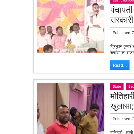
East Champa
पंचायती
सरकारी
Published 
त्रिभुवन कुमार
चर्चाओं का बाजा
Read...
State
Ea
मोतिहारी
खुलासा;
Published 
मोतिहारी। होली प