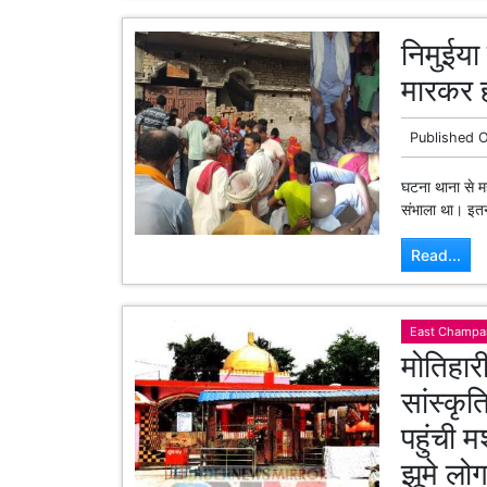
निमुईया
मारकर ह
Published 
घटना थाना से मह
संभाला था। इतनी
Read...
East Champa
मोतिहारी
सांस्कृ
पहुंची म
झूमे लो